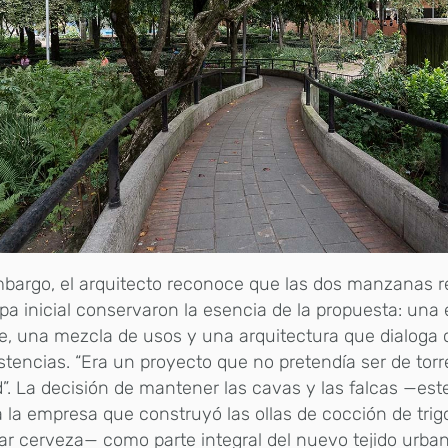
bargo, el arquitecto reconoce que las dos manzanas r
pa inicial conservaron la esencia de la propuesta: una 
, una mezcla de usos y una arquitectura que dialoga 
stencias. “Era un proyecto que no pretendía ser de torr
”. La decisión de mantener las cavas y las falcas —es
 la empresa que construyó las ollas de cocción de trig
ar cerveza— como parte integral del nuevo tejido urban