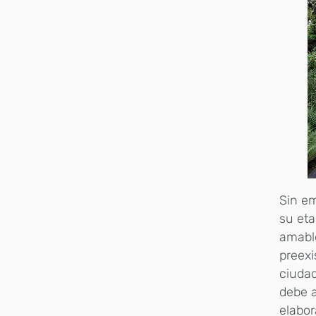
Sin em
su eta
amable
preexi
ciudad
debe a
elabor