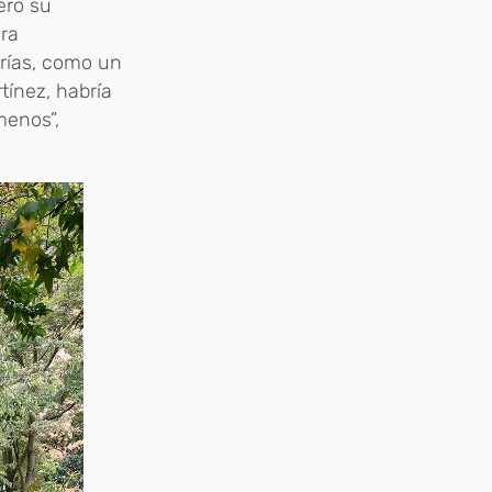
ero su
era
erías, como un
tínez, habría
menos”,