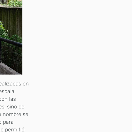
ealizadas en
escala
con las
es, sino de
te nombre se
o para
o permitió