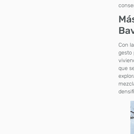
conser
Más
Bav
Con la
gesto 
vivien
que se
explor
mezcl
densif