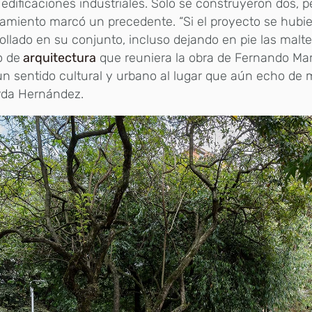
 edificaciones industriales. Solo se construyeron dos, p
amiento marcó un precedente. “Si el proyecto se hubi
ollado en su conjunto, incluso dejando en pie las malt
 de
arquitectura
que reuniera la obra de Fernando Mar
n sentido cultural y urbano al lugar que aún echo de 
rda Hernández.