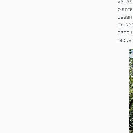
varias
plante
desarr
museo
dado u
recue