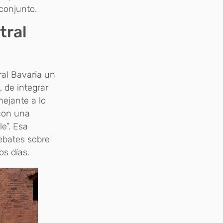
 conjunto.
tral
ral Bavaria un
 de integrar
mejante a lo
 con una
e”. Esa
ebates sobre
os días.