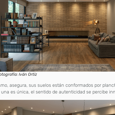
otografía: Iván Ortíz
smo, asegura, sus suelos están conformados por plan
una es única, el sentido de autenticidad se percibe i