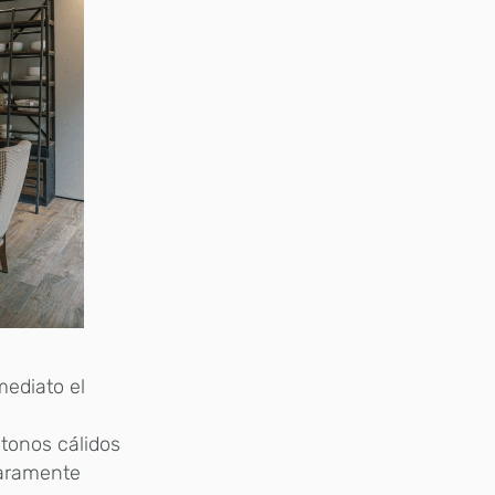
mediato el
«tonos cálidos
laramente