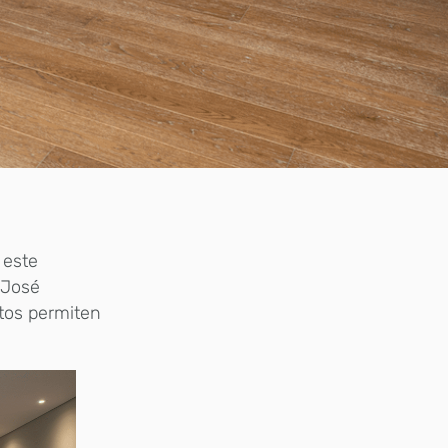
 este
 José
stos permiten