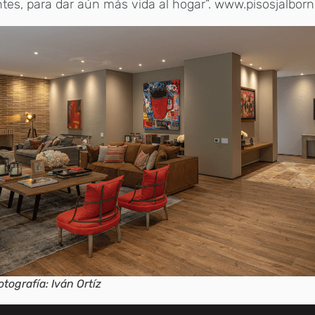
tes, para dar aún más vida al hogar”. www.pisosjalbor
otografía: Iván Ortíz