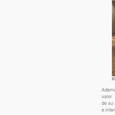
F
Además
valor
de su 
e inte