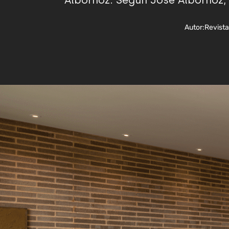
Albornoz. Según José Albornoz, s
Autor:
Revist