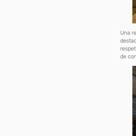
Una re
destac
respet
de con