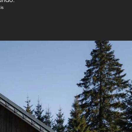
rando.
is