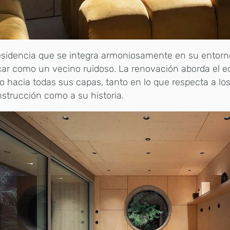
sidencia que se integra armoniosamente en su entorno
ar como un vecino ruidoso. La renovación aborda el ed
o hacia todas sus capas, tanto en lo que respecta a lo
strucción como a su historia.