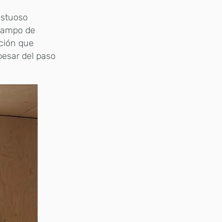
estuoso
campo de
ación que
pesar del paso