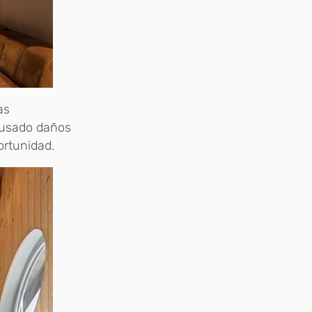
as
ausado daños
ortunidad.