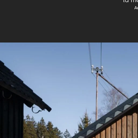
la ma
A