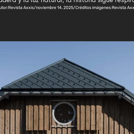
dera y la luz natural, la historia sigue respi
utor:
Revista Axxis
/
noviembre 14, 2025
/
Créditos imágenes:
Revista Axx