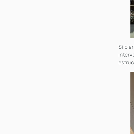
Si bie
inter
estruc