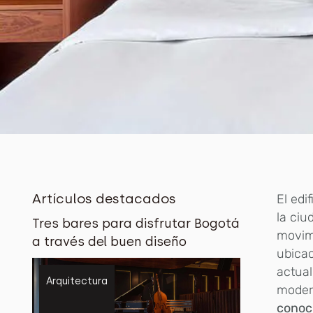
Artículos destacados
El edif
la ciu
Tres bares para disfrutar Bogotá
movimi
a través del buen diseño
ubicac
actual
Arquitectura
moder
conoci