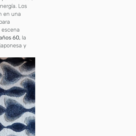
nergía. Los
an en una
para
a escena
años 60,
la
 japonesa y