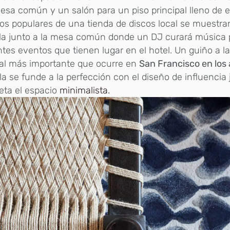
sa común y un salón para un piso principal lleno de e
ros populares de una tienda de discos local se muestr
la junto a la mesa común donde un DJ curará música 
ntes eventos que tienen lugar en el hotel. Un guiño a l
al más importante que ocurre en
San Francisco en los 
la se funde a la perfección con el diseño de influencia
eta el espacio
minimalista.