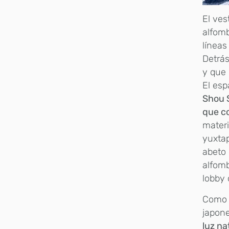
El ves
alfomb
líneas
Detrás
y que 
El esp
Shou 
que c
mater
yuxtap
abeto 
alfomb
lobby 
Como r
japone
luz na