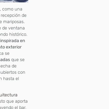
es, como una
e recepción de
de mariposas.
ce de ventana
ndo histórico.
 inspirada en
to exterior
ca se
zadas
que se
 hecha de
cubiertos con
n hasta el
uitectura
sto que aporta
ayendo el bar,