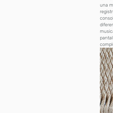
una me
regist
conso
difere
music
pantal
compl