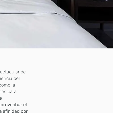
pectacular de
uencia del
 como la
nés para
ue
aprovechar el
a afinidad por