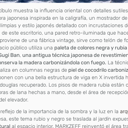
tíbulo muestra la influencia oriental con detalles sutil
ra japonesa inspirada en la caligrafía, un mostrador d
 limpias y estilo japonés detallado con incrustaciones 
 de este escritorio, una pared retro-iluminada que ha
proviene de una fábrica vintage, sirve como telón de fo
acio público utiliza una
paleta de colores negra y rubia
Sugi Ban
,
una antigua técnica japonesa de revestimien
onserva la madera carbonizándola con fuego.
La técni
ializa en columnas negras de
piel de cocodrilo carboni
onen con una bella estructura de viga en X invertida
douglas recuperado. Los pisos de madera rubia están 
ras de lana hechas a mano, desde el área de recepció
del elevador.
eflejo de la importancia de la sombra y la luz en la
arq
sa, este tema rubio y negro se traslada al jardín expue
tural
al espacio interior. MARKZEFF reinventó el área tr