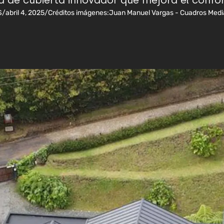
a de cubierta innovador que mejora el confor
S
/
abril 4, 2025
/
Créditos imágenes:
Juan Manuel Vargas - Cuadros Media