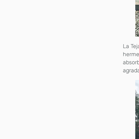
La Tej
hermet
absorb
agrada