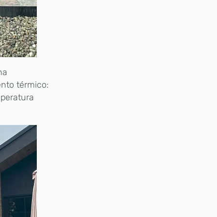
na
ento térmico:
mperatura