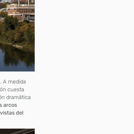
a. A medida
ión cuesta
ión dramática
s arcos
vistas del