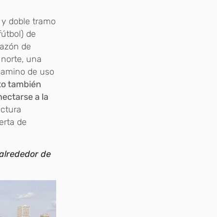
 y doble tramo
útbol) de
razón de
 norte, una
 camino de uso
to también
nectarse a la
uctura
erta de
alrededor de