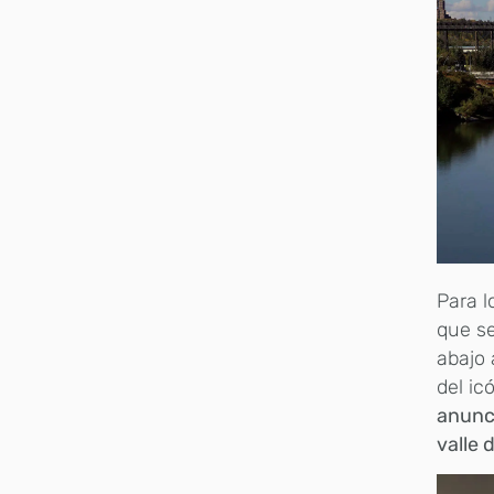
Para l
que se
abajo 
del ic
anunci
valle 