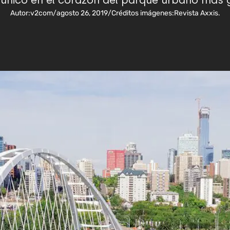
n único en el corazón del parque urbano más 
Autor:
v2com
/
agosto 26, 2019
/
Créditos imágenes:
Revista Axxis.