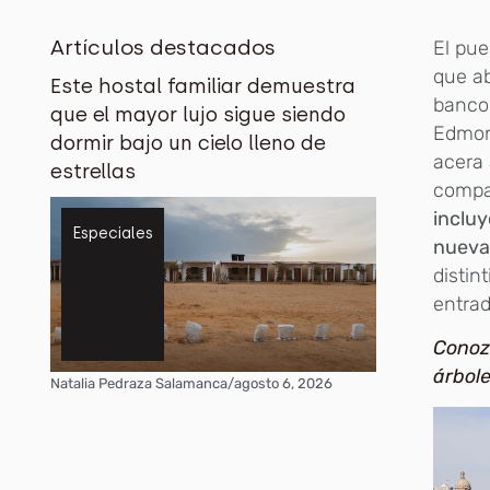
Artículos destacados
El pue
que ab
Este hostal familiar demuestra
banco 
que el mayor lujo sigue siendo
Edmont
dormir bajo un cielo lleno de
acera 
estrellas
compar
incluy
Especiales
nueva 
distin
entrad
Conoz
árbole
Natalia Pedraza Salamanca
/
agosto 6, 2026