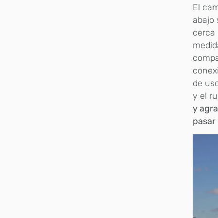
El cam
abajo 
cerca 
medida
compa
conexi
de uso
y el r
y agra
pasar e