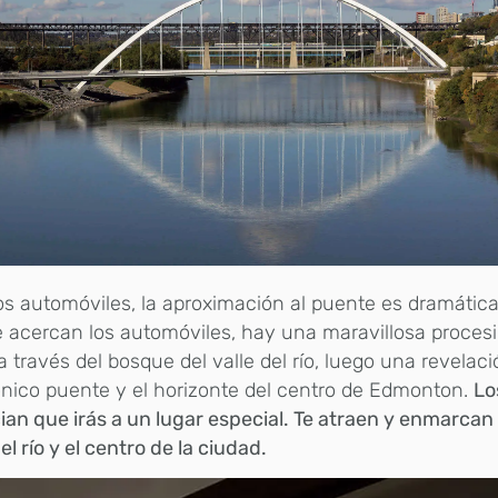
os automóviles, la aproximación al puente es dramátic
 acercan los automóviles, hay una maravillosa proces
a través del bosque del valle del río, luego una revelac
ónico puente y el horizonte del centro de Edmonton.
Lo
an que irás a un lugar especial. Te atraen y enmarcan 
del río y el centro de la ciudad.