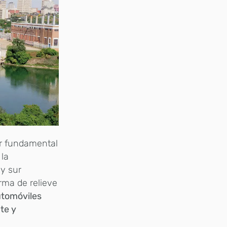
ar fundamental
 la
 y sur
orma de relieve
utomóviles
te y