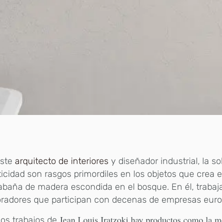
este
arquitecto de interiores
y diseñador industrial, la s
icidad son rasgos primordiles en los objetos que crea e
baña de madera escondida en el bosque. En él, trabaj
oradores que participan con decenas de empresas euro
Jean Louis Iratzoki
hay
productos como la me
los trabajos de