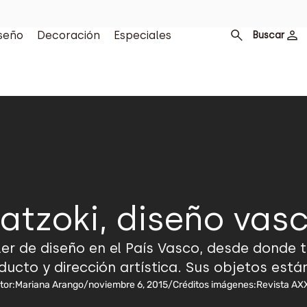
seño
Decoración
Especiales
Buscar
ratzoki, diseño vas
ller de diseño en el País Vasco, desde dond
ucto y dirección artística. Sus objetos est
tor:
Mariana Arango
/
noviembre 6, 2015
/
Créditos imágenes:
Revista AX