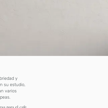
obriedad y
n su estudio,
an varios
peas.
sa para el cafe