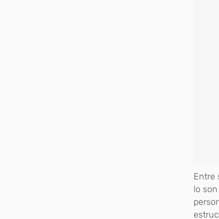
Entre 
lo son
person
estru