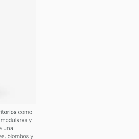
itorios
como
, modulares y
de una
es, biombos y