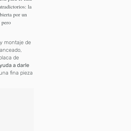
radictorios: la
bierta por un
 pero
 y montaje de
lanceado,
 placa de
yuda a darle
una fina pieza