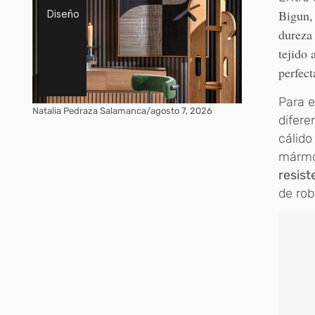
Bigun,
Diseño
dureza 
tejido
perfect
Para e
Natalia Pedraza Salamanca
/
agosto 7, 2026
difere
cálido
mármo
resist
de rob