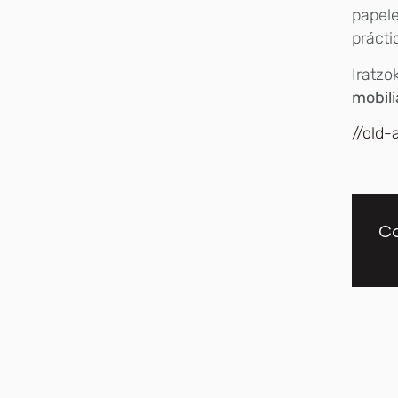
papele
prácti
Iratzo
mobili
//old-
Co