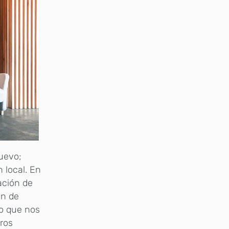
nuevo;
 local. En
ación de
ón de
lo que nos
tros