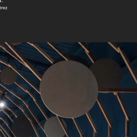
.
érez