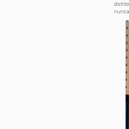
distri
nunca 