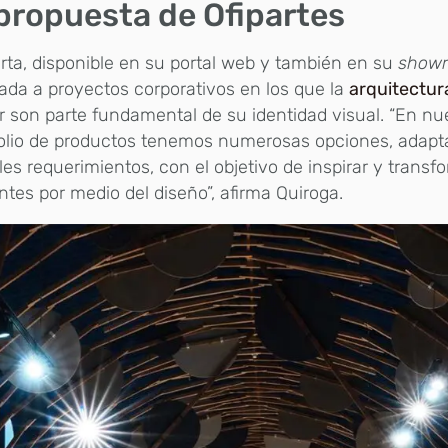
propuesta de Ofipartes
rta, disponible en su portal web y también en su
show
ada a proyectos corporativos en los que la
arquitectur
or son parte fundamental de su identidad visual. “En nu
olio de productos tenemos numerosas opciones, adapt
les requerimientos, con el objetivo de inspirar y transf
tes por medio del diseño”, afirma Quiroga.