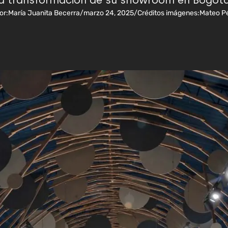
la transformación de su showroom en Bogotá
or:
María Juanita Becerra
/
marzo 24, 2025
/
Créditos imágenes:
Mateo P