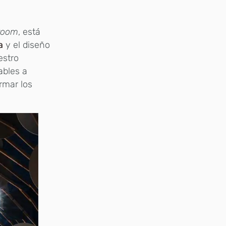
room
, está
a
y el diseño
estro
ables a
ormar los