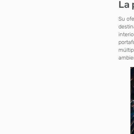
La 
Su ofe
destin
interi
portaf
múltip
ambien