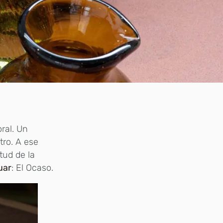
oral. Un
tro. A ese
tud de la
uar
: El Ocaso.