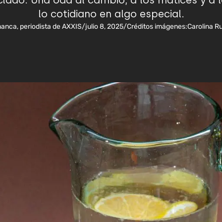
clado. Una oda al cambio, a los matices y a 
lo cotidiano en algo especial.
anca, periodista de AXXIS
/
julio 8, 2025
/
Créditos imágenes:
Carolina R