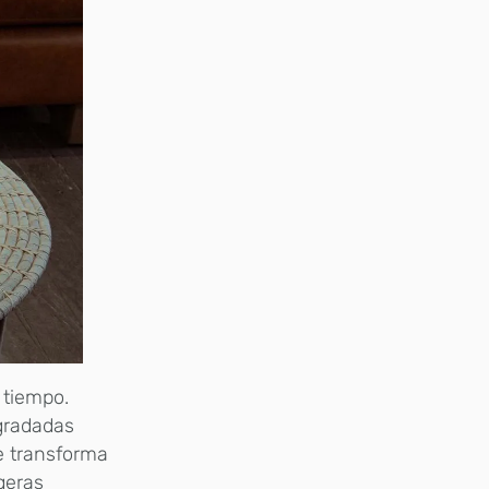
 tiempo.
egradadas
e transforma
geras