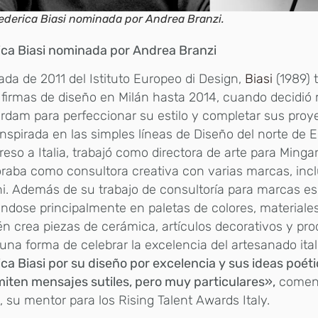
ederica Biasi nominada por Andrea Branzi.
ica Biasi nominada por Andrea Branzi
da de 2011 del Istituto Europeo di Design,
Biasi
(1989) 
 firmas de diseño en Milán hasta 2014, cuando decidió
dam para perfeccionar su estilo y completar sus proy
inspirada en las simples líneas de Diseño del norte de 
reso a Italia, trabajó como directora de arte para Minga
raba como consultora creativa con varias marcas, inclu
i. Además de su trabajo de consultoría para marcas es
ndose principalmente en paletas de colores, materiale
n crea piezas de cerámica, artículos decorativos y pro
na forma de celebrar la excelencia del artesanado ita
ca Biasi por su diseño por excelencia y sus ideas poét
iten mensajes sutiles, pero muy particulares»,
comen
, su mentor para los Rising Talent Awards Italy.