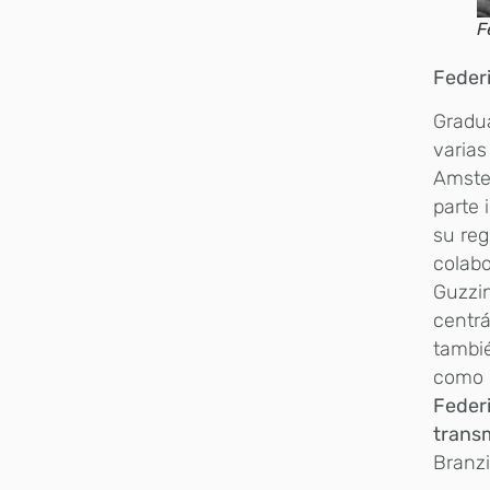
F
Feder
Gradua
varias
Amster
parte 
su reg
colabo
Guzzin
centrá
tambié
como u
Federi
transm
Branzi