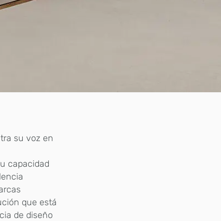
ra su voz en
su capacidad
lencia
arcas
ución que está
cia de diseño