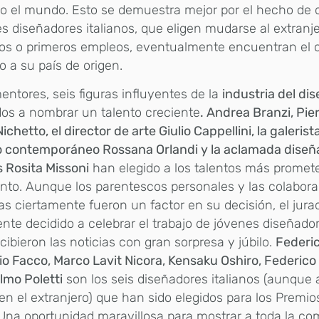
do el mundo. Esto se demuestra mejor por el hecho d
s diseñadores italianos, que eligen mudarse al extranj
ios o primeros empleos, eventualmente encuentran el
o a su país de origen.
entores, seis figuras influyentes de la
industria del di
os a nombrar un talento creciente
. Andrea Branzi, Pier
ichetto, el director de arte Giulio Cappellini, la galerist
o contemporáneo Rossana Orlandi y la aclamada diseñ
 Rosita Missoni
han elegido a los talentos más promet
to. Aunque los parentescos personales y las colabor
s ciertamente fueron un factor en su decisión, el jura
nte decidido a celebrar el trabajo de jóvenes diseñad
cibieron las noticias con gran sorpresa y júbilo.
Federic
o Facco, Marco Lavit Nicora, Kensaku Oshiro, Federico 
lmo Poletti
son los seis diseñadores italianos (aunque
en el extranjero) que han sido elegidos para los Premio
. Una oportunidad maravillosa para mostrar a toda la c