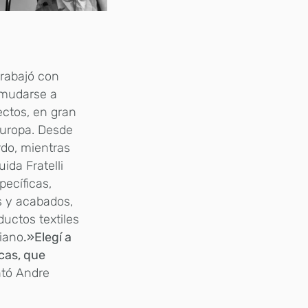
trabajó con
 mudarse a
ectos, en gran
Europa. Desde
rdo, mientras
ida Fratelli
pecíficas,
s y acabados,
ductos textiles
liano
.»Elegí a
icas, que
tó Andre