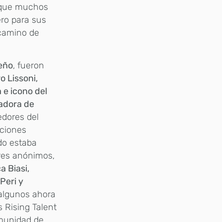
e que muchos
ero para sus
 camino de
seño
, fueron
o Lissoni,
a e icono del
adora de
edores del
aciones
do estaba
ores anónimos,
a Biasi,
Peri y
 algunos ahora
s Rising Talent
omunidad de