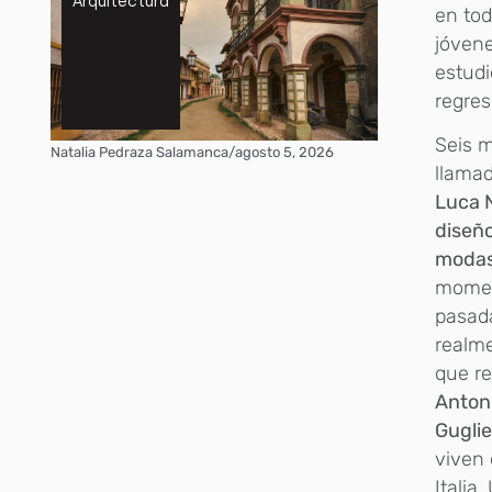
Arquitectura
en to
jóvene
estud
regres
Seis m
Natalia Pedraza Salamanca
/
agosto 5, 2026
llamad
Luca N
diseñ
modas
momen
pasada
realme
que re
Antoni
Guglie
viven 
Italia