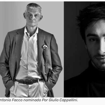
ntonio Facco nominado Por Giulio Cappellini.