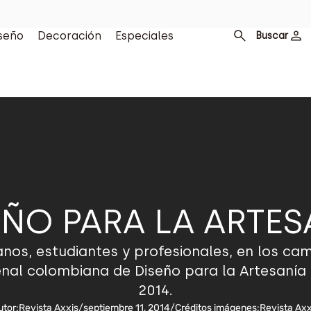
seño
Decoración
Especiales
Buscar
EÑO PARA LA ARTES
os, estudiantes y profesionales, en los campo
ienal colombiana de Diseño para la Artesaní
2014.
utor:
Revista Axxis
/
septiembre 11, 2014
/
Créditos imágenes:
Revista Axx