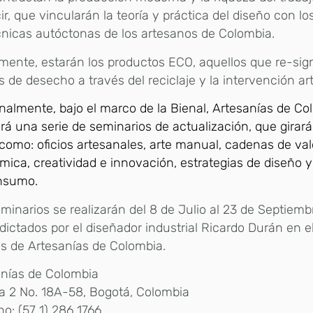
ir, que vincularán la teoría y práctica del diseño con lo
cnicas autóctonas de los artesanos de Colombia.
lmente, estarán los productos ECO, aquellos que re-sign
s de desecho a través del reciclaje y la intervención ar
nalmente, bajo el marco de la Bienal, Artesanías de Co
ará una serie de seminarios de actualización, que girar
como: oficios artesanales, arte manual, cadenas de val
ica, creatividad e innovación, estrategias de diseño 
nsumo.
minarios se realizarán del 8 de Julio al 23 de Septiemb
dictados por el diseñador industrial Ricardo Durán en e
s de Artesanías de Colombia.
anías de Colombia
a 2 No. 18A-58, Bogotá, Colombia
no: (57 1) 286 1766