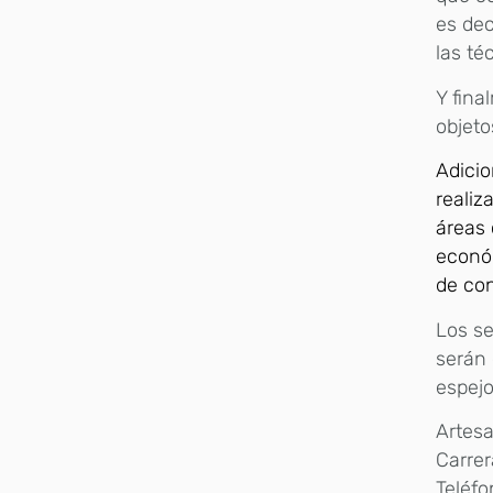
es dec
las té
Y fina
objeto
Adicio
realiz
áreas 
económ
de co
Los se
serán 
espejo
Artes
Carrer
Teléfo