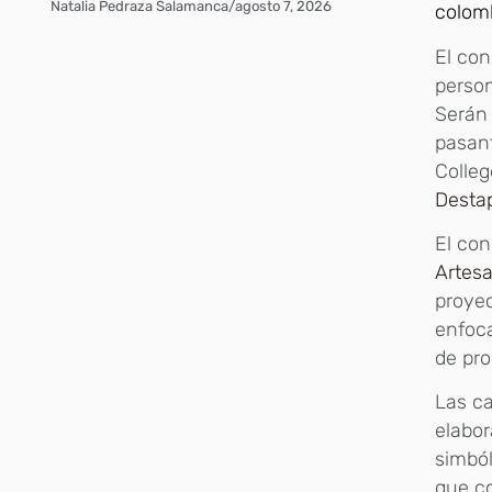
Natalia Pedraza Salamanca
/
agosto 7, 2026
colom
El con
person
Serán 
pasant
Colleg
Destap
El con
Artes
proye
enfoca
de pro
Las ca
elabor
simból
que co