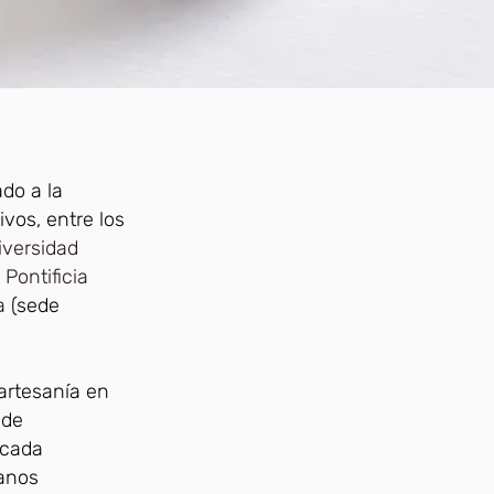
do a la
ivos, entre los
iversidad
 Pontificia
a
(sede
artesanía en
 de
 cada
sanos