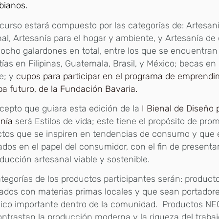
bianos.
curso estará compuesto por las categorías de: Artesan
al, Artesanía para el hogar y ambiente, y Artesanía d
ocho galardones en total, entre los que se encuentran
ías en Filipinas, Guatemala, Brasil, y México; becas en 
e; y
cupos para participar en el programa de emprendi
a futuro, de la Fundación Bavaria.
cepto que guiara esta edición de la
I Bienal de Diseño 
anía
será Estilos de vida; este tiene el propósito de pro
ctos que se inspiren en tendencias de consumo y que 
dos en el papel del consumidor, con el fin de presenta
ducción artesanal viable y sostenible.
tegorías de los productos participantes serán: product
ados con materias primas locales y que sean portadore
ico importante dentro de la comunidad. Productos NEO
ntrastan la producción moderna y la riqueza del trabajo