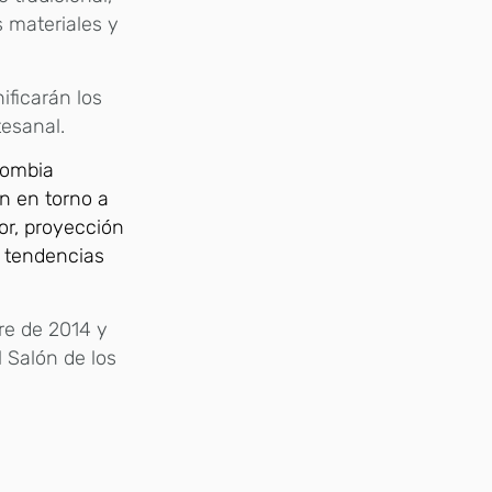
s materiales y
ificarán los
tesanal.
lombia
án en torno a
or, proyección
y tendencias
re de 2014 y
l Salón de los