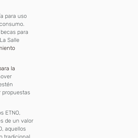
ía para uso
e consumo.
 becas para
La Salle
miento
para la
mover
estén
r propuestas
os ETNO,
s de un valor
, aquellos
 tradicional,