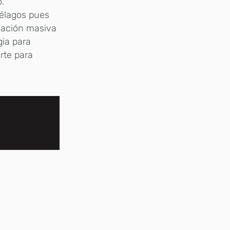
.
piélagos pues
blación masiva
gia para
rte para