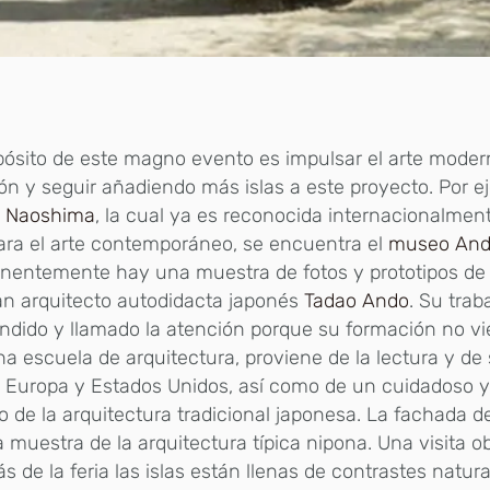
pósito de este magno evento es impulsar el arte moder
ión y seguir añadiendo más islas a este proyecto. Por e
e
Naoshima
, la cual ya es reconocida internacionalmen
para el arte contemporáneo, se encuentra el
museo An
nentemente hay una muestra de fotos y prototipos de 
an arquitecto autodidacta japonés
Tadao Ando
. Su trab
ndido y llamado la atención porque su formación no v
a escuela de arquitectura, proviene de la lectura y de 
, Europa y Estados Unidos, así como de un cuidadoso y
o de la arquitectura tradicional japonesa. La fachada
 muestra de la arquitectura típica nipona. Una visita ob
 de la feria las islas están llenas de contrastes natur