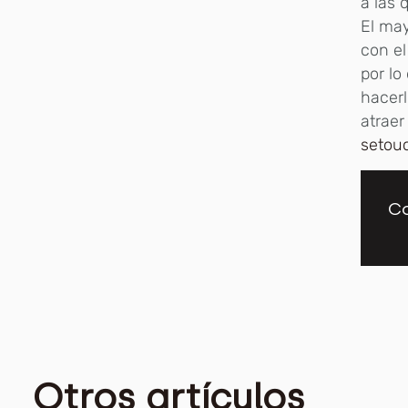
a las 
El may
con el
por lo
hacerl
atraer
setouc
Co
Otros artículos