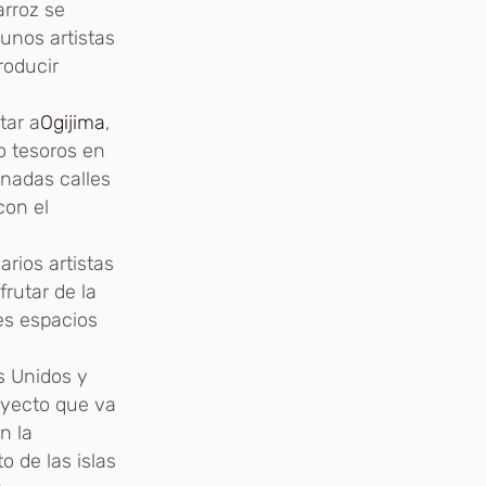
arroz se
unos artistas
roducir
tar a
Ogijima
,
o tesoros en
inadas calles
con el
a
rios artistas
frutar de la
es espacios
s Unidos y
oyecto que va
n la
o de las islas