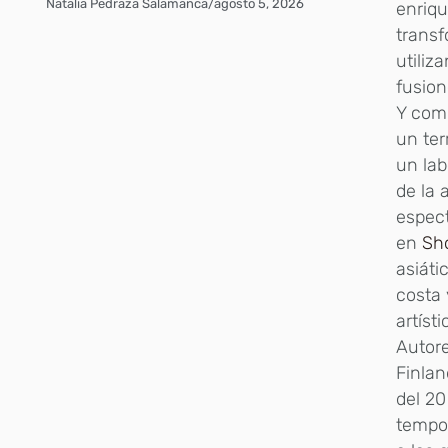
Natalia Pedraza Salamanca
/
agosto 5, 2026
enriq
transf
utiliz
fusion
Y como
un ter
un lab
de la 
espect
en
Sh
asiáti
costa 
artísti
Autore
Finlan
del 20
tempor