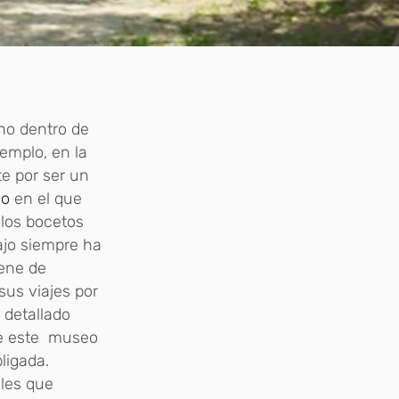
no dentro de
jemplo, en la
te por ser un
do
en el que
los bocetos
ajo siempre ha
iene de
sus viajes por
 detallado
 de este museo
ligada.
ales que