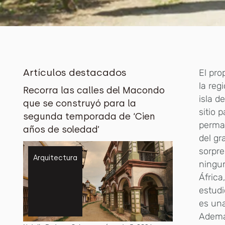
Artículos destacados
El pro
la reg
Recorra las calles del Macondo
isla d
que se construyó para la
sitio 
segunda temporada de ‘Cien
perma
años de soledad’
del gr
sorpre
Arquitectura
ningun
África
estudi
es una
Además