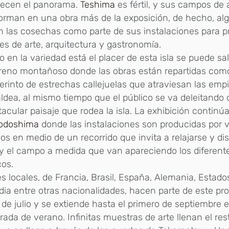
uecen el panorama.
Teshima
es fértil, y sus campos de 
orman en una obra más de la exposición, de hecho, alg
an las cosechas como parte de sus instalaciones para p
es de arte, arquitectura y gastronomía.
 en la variedad está el placer de esta isla se puede sal
reno montañoso donde las obras están repartidas com
erinto de estrechas callejuelas que atraviesan las emp
aldea, al mismo tiempo que el público se va deleitando 
acular paisaje que rodea la isla. La exhibición continú
odoshima
donde las instalaciones son producidas por va
cos en medio de un recorrido que invita a relajarse y dis
y el campo a medida que van apareciendo los diferent
cos.
s locales, de Francia, Brasil, España, Alemania, Estado
dia entre otras nacionalidades, hacen parte de este pr
 de julio y se extiende hasta el primero de septiembre e
ada de verano. Infinitas muestras de arte llenan el rest