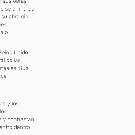
r sus obras
ajo se enmarcó
 su obra dio
nes
za o
 Reino Unido
al de las
rreales. Sus
 de
a
ad y los
los
e y contrastan
entro dentro