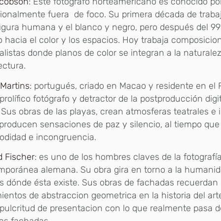
acobson
: Este fotógrafo norteamericano es conocido po
ionalmente fuera de foco. Su primera década de trab
figura humana y el blanco y negro, pero después del 99
o hacia el color y los espacios. Hoy trabaja composicio
listas donde planos de color se integran a la naturale
ectura.
Martins
: portugués, criado en Macao y residente en el
prolífico fotógrafo y detractor de la postproducción digit
 Sus obras de las playas, crean atmosferas teatrales e i
producen sensaciones de paz y silencio, al tiempo que
odidad e incongruencia.
d Fischer
: es uno de los hombres claves de la fotografí
poránea alemana. Su obra gira en torno a la humanid
s dónde ésta existe. Sus obras de fachadas recuerdan 
entos de abstraccion geometrica en la historia del art
pulcritud de presentacion con lo que realmente pasa d
as fachadas.