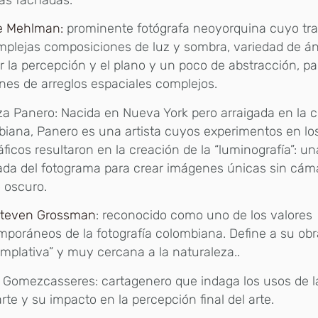
e Mehlman:
prominente fotógrafa neoyorquina cuyo tra
plejas composiciones de luz y sombra, variedad de á
r la percepción y el plano y un poco de abstracción, pa
es de arreglos espaciales complejos.
a Panero: Nacida en Nueva York pero arraigada en la c
iana, Panero es una artista cuyos experimentos en lo
áficos resultaron en la creación de la “luminografía”: u
da del fotograma para crear imágenes únicas sin cáma
 oscuro.
teven Grossman
: reconocido como uno de los valores
poráneos de la fotografía colombiana. Define a su ob
mplativa” y muy cercana a la naturaleza..
 Gomezcasseres: cartagenero que indaga los usos de l
arte y su impacto en la percepción final del arte.