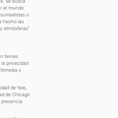
es “se busca
rar el mundo
surrealistas o
De hecho las
 y atmósferas”
 en temas
 la privacidad
ltimedia y
idad de Yale,
dad de Chicago
 presencia