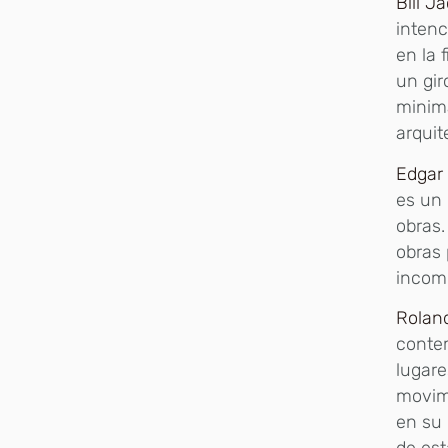
Bill J
intenc
en la 
un gir
minima
arquit
Edgar 
es un 
obras.
obras 
incom
Rolan
contem
lugare
movimi
en su 
de est