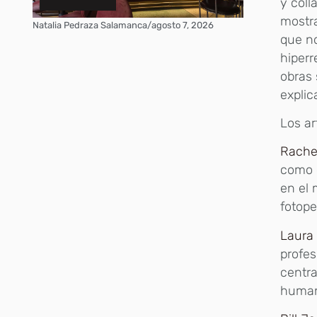
y coll
mostra
Natalia Pedraza Salamanca
/
agosto 7, 2026
que no
hiperr
obras 
explic
Los ar
Rachel
como e
en el
fotop
Laura 
profes
centra
humana