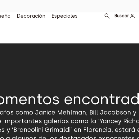
seño
Decoración
Especiales
Buscar
mentos encontra
afos como Janice Mehlman, Bill Jacobson y R
 importantes galerías como la ‘Yancey Richa
 y ‘Brancolini Grimaldi’ en Florencia, estará e
unto a algunos de los destacados exponentes