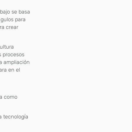
bajo se basa
ngulos para
ra crear
ultura
s procesos
na ampliación
ra en el
ra como
a tecnología