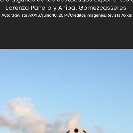
Lorenza Panero y Aníbal Gomezcasseres.
Autor:
Revista AXXIS
/
junio 10, 2014
/
Créditos imágenes:
Revista Axxis