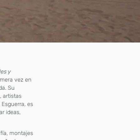
les y
rimera vez en
da. Su
 artistas
z Esguerra, es
ar ideas,
fía, montajes