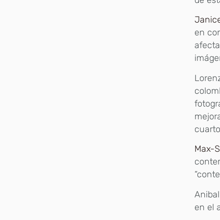
Janic
en com
afecta
imágen
Lorenz
colomb
fotogr
mejora
cuarto
Max-S
contem
“conte
Anibal
en el 