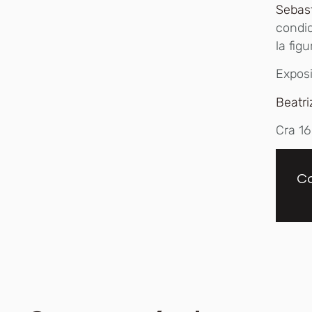
Sebast
condi
la fig
Exposi
Beatri
Cra 16
Co