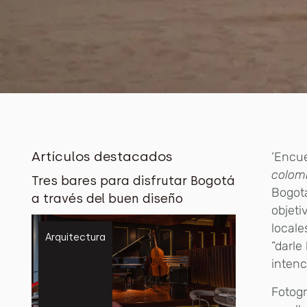
Artículos destacados
‘Encu
colom
Tres bares para disfrutar Bogotá
Bogotá
a través del buen diseño
objeti
locale
Arquitectura
“darle
intenc
Fotogr