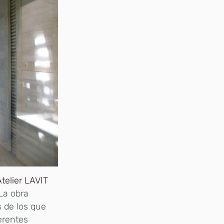
Atelier LAVIT
La obra
s de los que
erentes