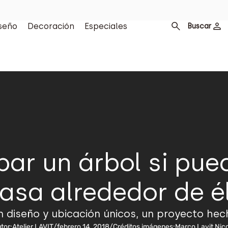
seño
Decoración
Especiales
Buscar
bar un árbol si pue
asa alrededor de é
diseño y ubicación únicos, un proyecto hech
tor:
Atelier LAVIT
/
febrero 14, 2018
/
Créditos imágenes:
Marco Lavit Nic