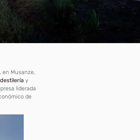
, en Musanze,
a
destilería
y
mpresa liderada
económico de