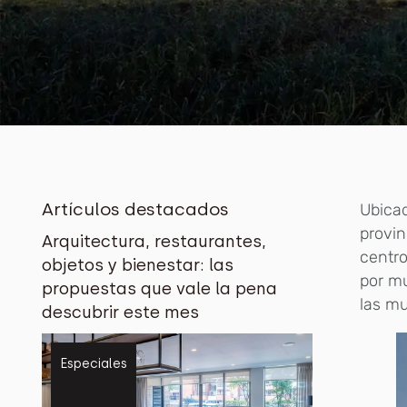
Artículos destacados
Ubicad
provin
Arquitectura, restaurantes,
centro
objetos y bienestar: las
por m
propuestas que vale la pena
las mu
descubrir este mes
Especiales