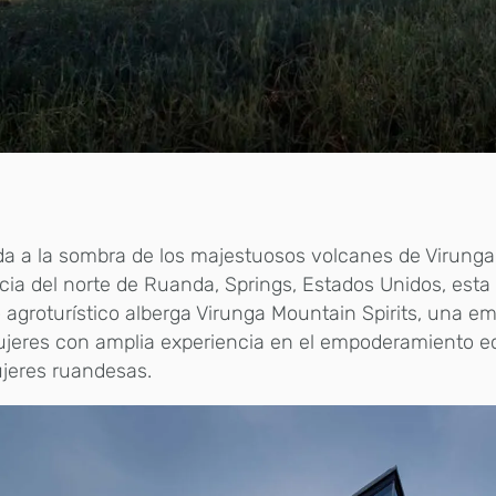
a a la sombra de los majestuosos volcanes de Virunga
cia del norte de Ruanda, Springs, Estados Unidos, est
 agroturístico alberga Virunga Mountain Spirits, una e
ujeres con amplia experiencia en el empoderamiento 
jeres ruandesas.