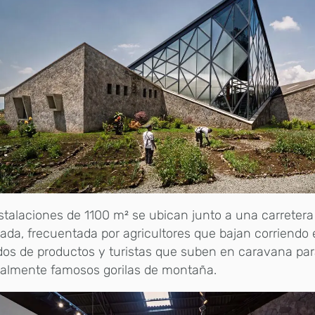
stalaciones de 1100 m² se ubican junto a una carreter
tada, frecuentada por agricultores que bajan corriendo 
os de productos y turistas que suben en caravana para
almente famosos gorilas de montaña.