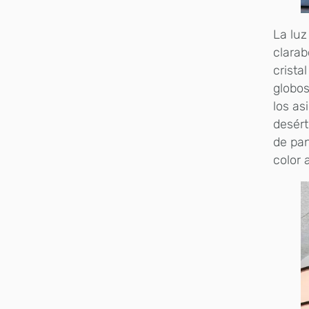
La luz
clarab
crista
globos
los as
desért
de pan
color 