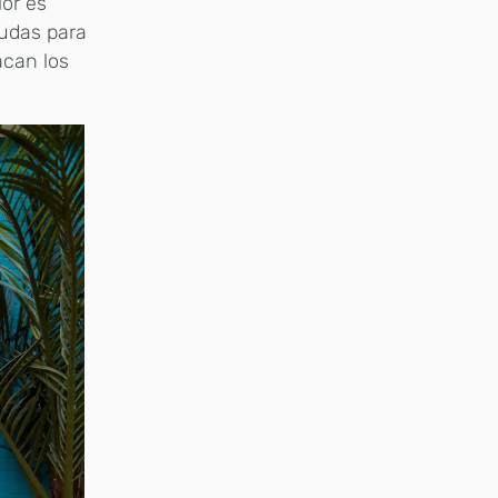
ior es
nudas para
acan los