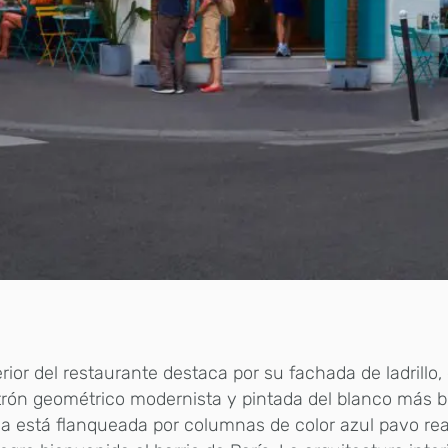
erior del restaurante destaca por su fachada de ladrillo
rón geométrico modernista y pintada del blanco más bri
a está flanqueada por columnas de color azul pavo rea