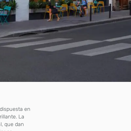
, dispuesta en
llante. La
l, que dan