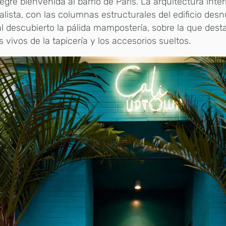
egre bienvenida al barrio de París. La arquitectura inter
lista, con las columnas estructurales del edificio des
al descubierto la pálida mampostería, sobre la que dest
s vivos de la tapicería y los accesorios sueltos.