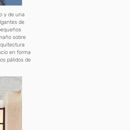
ho y de una
olgantes de
 pequeños
amaño sobre
rquitectura
acio en forma
los pálidos de