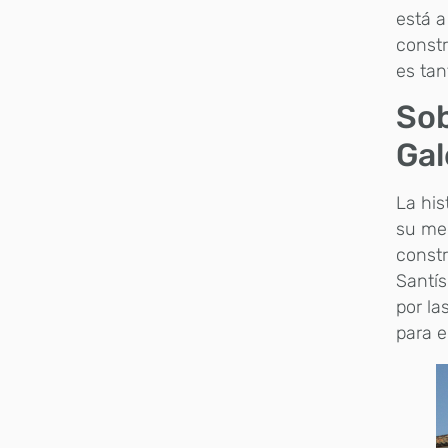
está a
constr
es tan
Sob
Gal
La his
su med
constr
Santís
por la
para e