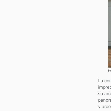
F
La con
imprec
su arc
panorá
y arco