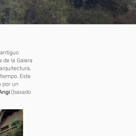
 antiguo
a de la Galera
arquitectura,
tiempo. Este
o por un
Angi
(basado