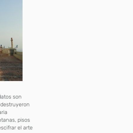
datos son
 destruyeron
aria
ntanas, pisos
cifrar el arte