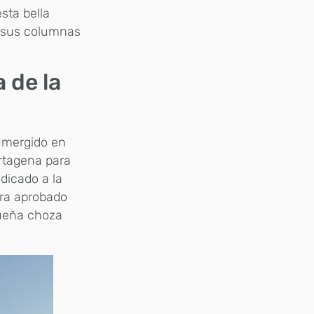
sta bella
de sus columnas
 de la
sumergido en
rtagena para
dicado a la
era aprobado
equeña choza