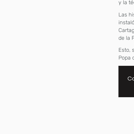
y la t
Las hi
instal
Cartag
de la 
Esto, 
Popa d
Co