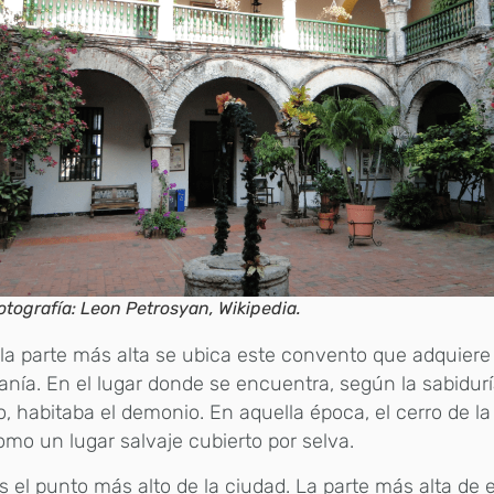
otografía: Leon Petrosyan, Wikipedia.
la parte más alta se ubica este convento que adquiere
ranía. En el lugar donde se encuentra, según la sabidur
, habitaba el demonio. En aquella época, el cerro de la
mo un lugar salvaje cubierto por selva.
s el punto más alto de la ciudad. La parte más alta de 