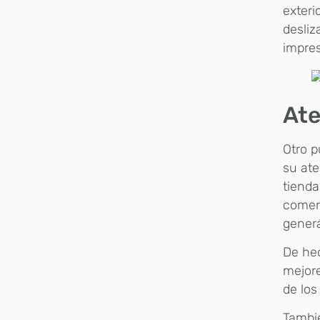
exteri
desliz
impres
Ate
Otro p
su ate
tienda
comerc
gener
De hec
mejore
de los
Tambié