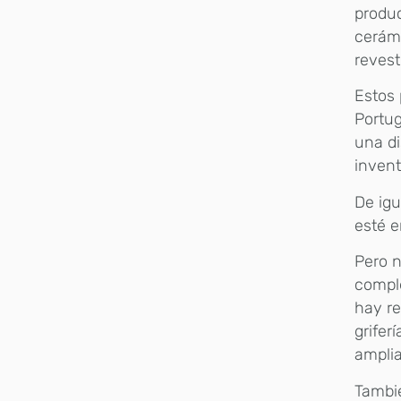
produc
cerámi
reves
Estos 
Portug
una di
invent
De igu
esté e
Pero n
comple
hay re
grifer
amplia
Tambié