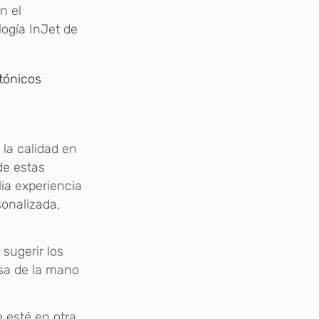
n el
ogía InJet de
 la calidad en
de estas
lia experiencia
sonalizada,
 sugerir los
isa de la mano
e esté en otra