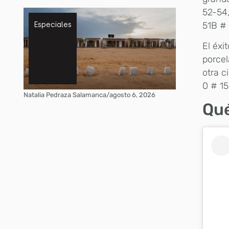
52-54,
51B #
Especiales
El éxi
porcel
otra c
0 # 15
Natalia Pedraza Salamanca
/
agosto 6, 2026
Qué