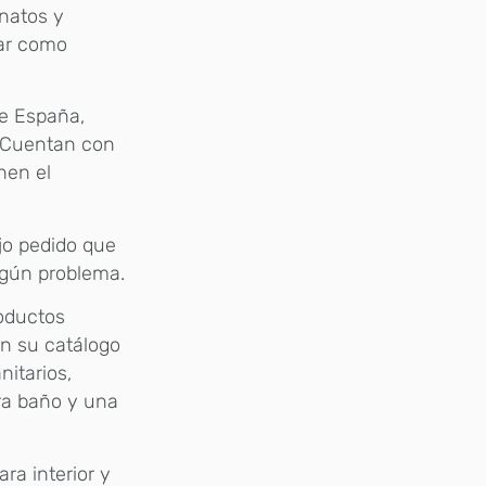
anatos y
sar como
de España,
a. Cuentan con
nen el
ajo pedido que
ngún problema.
roductos
n su catálogo
itarios,
ara baño y una
ra interior y