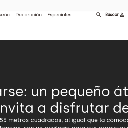
seño
Decoración
Especiales
Buscar
arse: un pequeño á
invita a disfrutar d
 55 metros cuadrados, al igual que la cómo