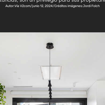
tancias, son un privilegio para sus propietari
Autor:
Vía V2com
/
junio 12, 2024
/
Créditos imágenes:
Jordi Folch