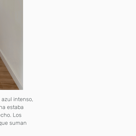
 azul intenso,
ina estaba
echo. Los
, que suman