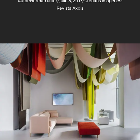
Autor:
Herman Miller
/
julio 5, 2017
/
Créditos imágenes:
Revista Axxis