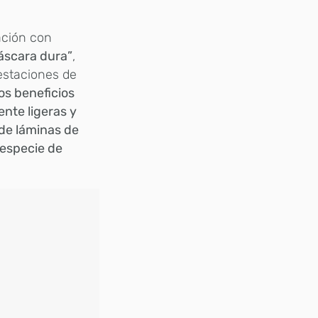
ación con
áscara dura”
,
estaciones de
os beneficios
te ligeras y
 de láminas de
 especie de