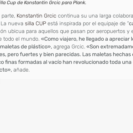
illa Cup de Konstantin Grcic para Plank.
 parte,
Konstantin Grcic
continua su una larga colabor
. La nueva
silla CUP
está inspirada por el equipaje de “
c
ión ubicua para aquellos que pasan por aeropuertos y 
e todo el mundo.
«Como viajero, he llegado a apreciar l
 maletas de plástico»,
agrega Grcic.
«Son extremadamen
les, pero fuertes y bien parecidas. Las maletas hechas
co finas formadas al vacío han revolucionado toda una
cto»,
añade.