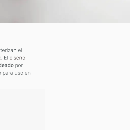
terizan el
.
El
diseño
ldeado
por
co para uso en