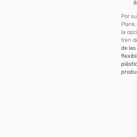
S
Por su
Plank
la opc
tren d
de las
flexib
plásti
produ