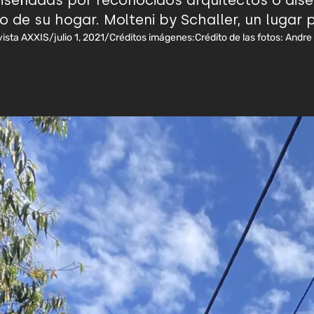
 diseñadas por reconocidos arquitectos o dis
o de su hogar. Molteni by Schaller, un lugar 
ista AXXIS
/
julio 1, 2021
/
Créditos imágenes:
Crédito de las fotos: Andr