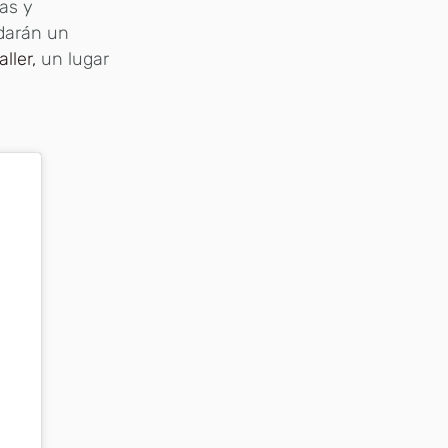
vas y
 darán un
ller,
un lugar