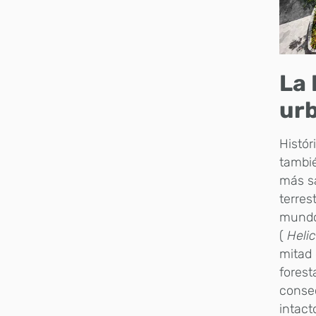
La 
ur
Histór
tambi
más sa
terres
mundo
(
Heli
mitad 
forest
conse
intact