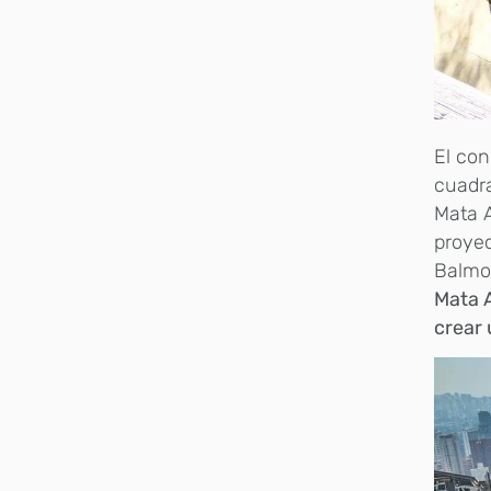
El con
cuadra
Mata A
proyec
Balmor
Mata A
crear 