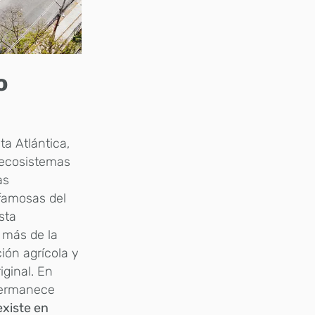
o
ta Atlántica,
 ecosistemas
as
 famosas del
sta
, más de la
ión agrícola y
iginal. En
permanece
existe en