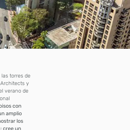
 las torres de
 Architects y
 el verano de
ional
pisos con
 un amplio
ostrar los
s; cree un