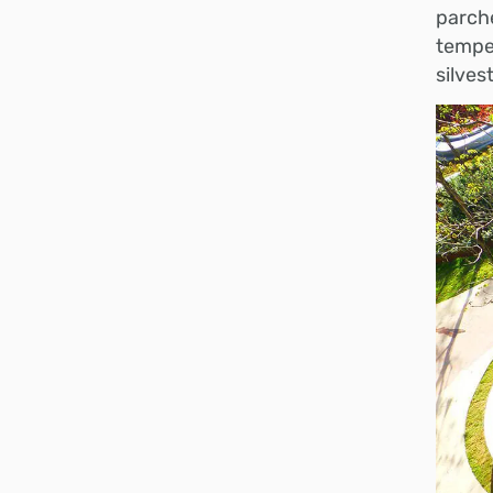
parche
temper
silves