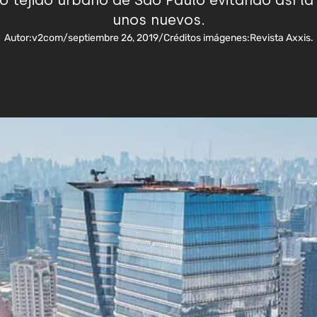
 tejido urbano de São Paulo evitando así la
unos nuevos.
Autor:
v2com
/
septiembre 26, 2019
/
Créditos imágenes:
Revista Axxis.