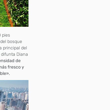
 pies
 del bosque
 principal del
a difunta Diana
ensidad de
 más fresco y
ble».