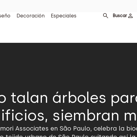
seño
Decoración
Especiales
Buscar
no talan árboles par
ificios, siembran 
ori Associates en São Paulo, celebra la biodi