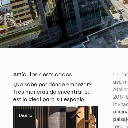
Artículos destacados
Ubicad
uso mi
¿No sabe por dónde empezar?
Atelie
Tres maneras de encontrar el
2017. 
estilo ideal para su espacio
invita
oficin
Diseño
paisaj
tesoro