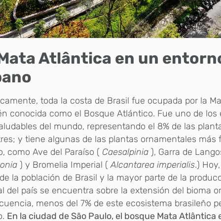
Mata Atlântica en un entorn
bano
icamente, toda la costa de Brasil fue ocupada por la Ma
én conocida como el Bosque Atlántico. Fue uno de los
ludables del mundo, representando el 8% de las plant
tres; y tiene algunas de las plantas ornamentales más
, como Ave del Paraíso (
Caesalpinia
), Garra de Lango
conia
) y Bromelia Imperial (
Alcantarea imperialis
.) Hoy
de la población de Brasil y la mayor parte de la producc
al del país se encuentra sobre la extensión del bioma or
cuencia, menos del 7% de este ecosistema brasileño 
o.
En la ciudad de São Paulo, el bosque Mata Atlântica 