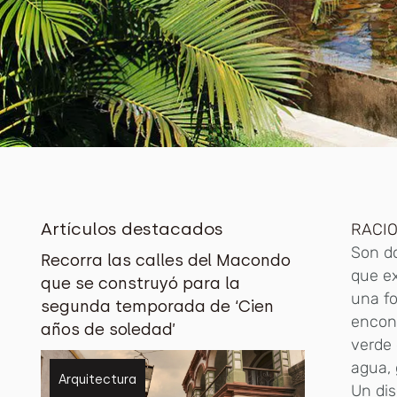
Artículos destacados
RACIO
Son d
Recorra las calles del Macondo
que ex
que se construyó para la
una f
segunda temporada de ‘Cien
encont
años de soledad’
verde 
agua, 
Arquitectura
Un dis