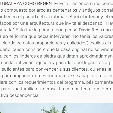
ATURALEZA COMO REGENTE
: Esta hacienda nace como
o compuesto por árboles centenarios y antiguos corral
ntienen el ganad cebú brahman. Aquí el interior y el ex
ados por una arquitectura que invita al descanso. “Ha
tarla”. Esto fue lo primero que pensó
David Restrepo
a en el Tolima que debía intervenir. “No tenía los valore
cienda de estas proporciones y calidades”, explica el a
ueño, quien consideró que la casa original no se vincu
e, con los linderos de piedra que datan aproximadament
i con la actividad agrícola y ganadera del lugar. Los a
 suficientes para convencer a sus clientes, quienes le 
 para proponer una estructura que se adaptara a su e
era con los requerimientos del programa: básicament
o para una familia numerosa. La comparten cinco her
ctiva descendencia.