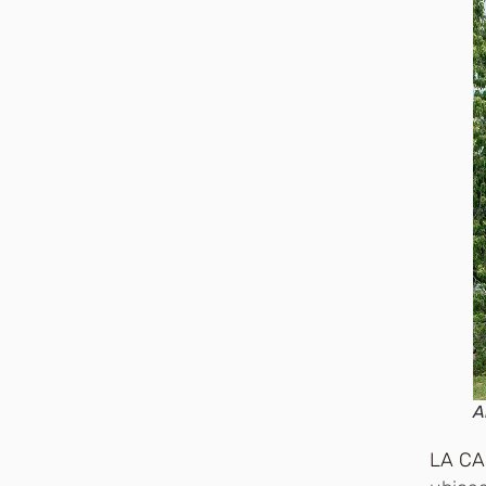
A
LA C