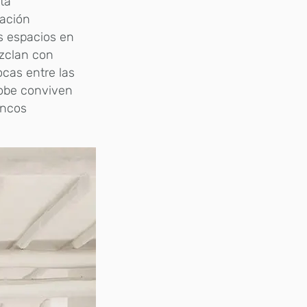
ta
ración
us espacios en
ezclan con
ocas entre las
dobe conviven
oncos