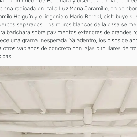
a en un rincón de Barichara y diseñada por la arquitec
iana radicada en Italia
Luz María Jaramillo
, en colabo
amilo Holguín
y el ingeniero Mario Bernal, distribuye s
uerpos separados. Los muros blancos de la casa se m
dra barichara sobre pavimentos exteriores de grandes r
ece una grama inesperada. Ya adentro, los pisos de a
a otros vaciados de concreto con lajas circulares de tr
idas.