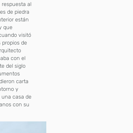
 respuesta al
es de piedra
terior están
y que
cuando visitó
s propios de
rquitecto
laba con el
e del siglo
rgumentos
dieron carta
ntorno y
e una casa de
manos con su