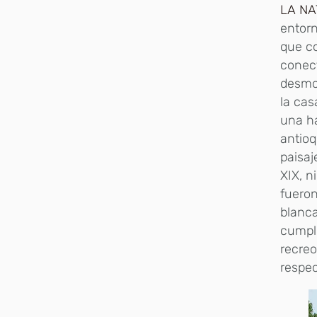
LA N
entorn
que co
conect
desmon
la cas
una ha
antioq
paisaj
XIX, n
fueron
blanca
cumpli
recre
respe