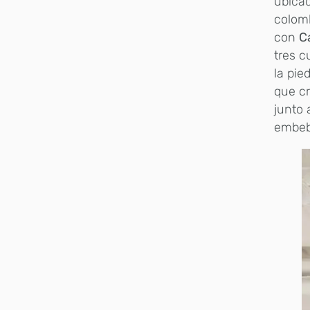
ubicad
colomb
con
C
tres c
la pie
que cr
junto 
embeb