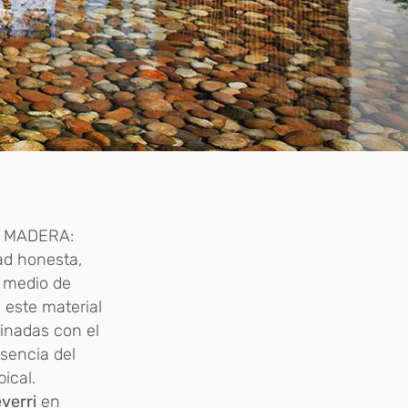
Y MADERA:
ad honesta,
r medio de
este material
inadas con el
esencia del
ical.
verri
en