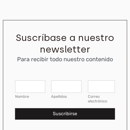
Suscríbase a nuestro
newsletter
Para recibir todo nuestro contenido
C
N
o
o
r
m
Nombre
Apellidos
Correo
r
b
electrónico
e
r
o
e
e
s
Suscribirse
l
*
e
c